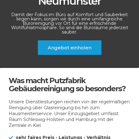
Neumünster
Damit der Fokus im Büro auf Komfort und Sauberkeit
liegen kann, sorgen wir durch eine umfangreiche
Büroreinigung vor Ort für eine erfrischende
Wohlfühlatmosphäre. So sind die Büroräume jederzeit
sauber.
Angebot einholen
Was macht Putzfabrik
Gebäudereinigung so besonders?
Unsere Dienstleistungen reichen von der regelmäßigen
Reinigung über Glasreinigung bis hin zum
Hausmeisterservice. Unser Einzugsgebiet umfasst
Raum Schleswig-Holstein und Hamburg mit der
Zentrale in Kiel.
sehr faires Preis - Leistungs - Verhältnis