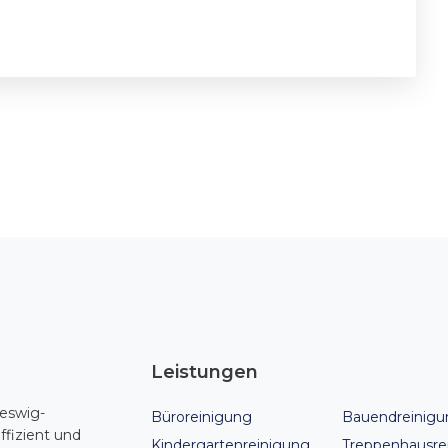
Leistungen
leswig-
Büroreinigung
Bauendreinigu
fizient und
Kindergartenreinigung
Treppenhausre